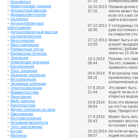
07:15
аллергологу.Мне
Ионофорез
Микротоковая терапия
16.10.2013
Первым делом пр
Аппаратный массаж
07:16
локтях может бы
Дермакосметология
если это у вас 
Целлюлит
найти в интерне
Антицеллюлитные
07.12.2013
У сотрудницы тож
обертывания
18:30
руки постоянно 
Антицеллюлитный массаж
на покрытие сто
Целлюлолиполиз
27.12.2013
Может быть и ал
Мезотерапия
10:59
ускорят выздоро
Миостимуляция
лимона ( добави
Пигментные пятна
локти на 15-20 
Варикозная болезнь
Эпиляция
18.3.2014
Похоже, что так
Химическая эпиляция
06:44
Так что, помимо
Биоэпиляция
применять препа
Элос эпиляция
04.6.2014
Я встречала таки
Лазерная эпиляция
08:16
проявлялись так
Фотоэпиляция
аллергическая р
Энзимная эпиляция
07.8.2014
Это может быть 
Электроэпиляция
21:44
ходите ли вы в э
Маммопластика
открытых водое
Липосакция
Фейс лифтинг
24.8.2014
Если это явление
Ринопластика
09:54
на что? не проб
Другие операции на лице
ярко. Придется 
Омоложение
17.9.2014
Может быть лето
Фотоомоложение
20:43
успевает восста
Инъекции молодости
истончают кожу 
Элос омоложение
Ботокс
25.10.2014
Но если не мыть 
Филлеры
09:07
ходим на работу