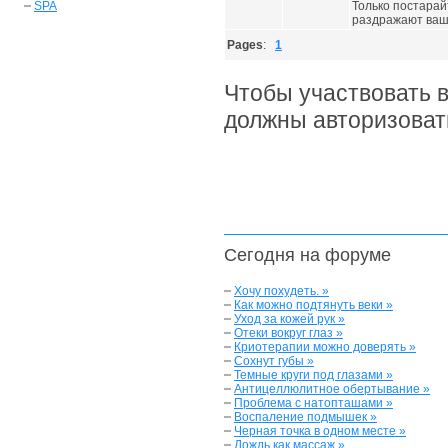
SPA
Только постарай
раздражают вашу
Pages
:
1
Чтобы участвовать 
должны авторизоват
Сегодня на форуме
Хочу похудеть. »
Как можно подтянуть веки »
Уход за кожей рук »
Отеки вокруг глаз »
Криотерапии можно доверять »
Сохнут губы »
Темные круги под глазами »
Антицеллюлитное обертывание »
Проблема с натопташами »
Воспаление подмышек »
Черная точка в одном месте »
Дождь как массаж »