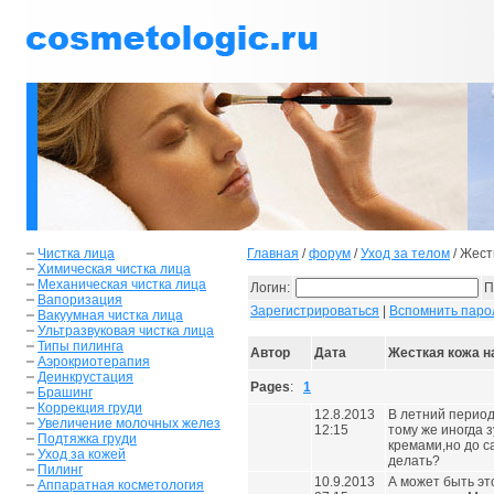
Чистка лица
Главная
/
форум
/
Уход за телом
/ Жест
Химическая чистка лица
Механическая чистка лица
Логин:
П
Вапоризация
Зарегистрироваться
|
Вспомнить паро
Вакуумная чистка лица
Ультразвуковая чистка лица
Типы пилинга
Автор
Дата
Жесткая кожа н
Аэрокриотерапия
Деинкрустация
Pages
:
1
Брашинг
Коррекция груди
12.8.2013
В летний период
Увеличение молочных желез
12:15
тому же иногда 
Подтяжка груди
кремами,но до с
Уход за кожей
делать?
Пилинг
10.9.2013
А может быть эт
Аппаратная косметология